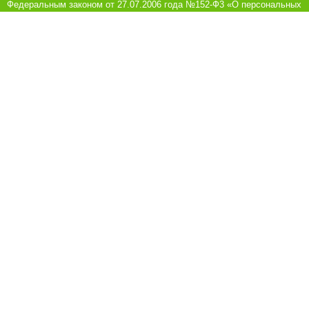
Федеральным законом от 27.07.2006 года №152-Ф3 «О персональных
данных», на условиях и для целей, определенных в Согласии на
обработку персональных данных
8 (8442) 780-180
Ежедневно с 10:00 до 21:00
Обратная связь
Покупателям
Акции
Рецепты
Как заказать
Информация