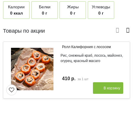
Калории
Белки
Жиры
Углеводы
0 ккал
0 г
0 г
0 г
Товары по акции
Ролл Калифорния с лососем
Рис, снежный краб, лосось, майонез,
огурец, красный масаго
410 р.
за
1 шт
В корзину