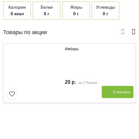
Калории
Белки
Жиры
Углеводы
0 ккал
0 г
0 г
0 г
Товары по акции
Имбирь
20 р.
за
1 Порция
В корзину