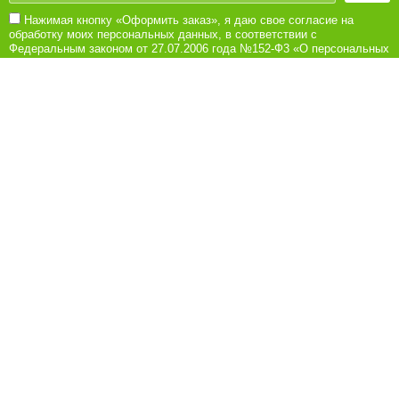
Нажимая кнопку «Оформить заказ», я даю свое согласие на
обработку моих персональных данных, в соответствии с
Федеральным законом от 27.07.2006 года №152-Ф3 «О персональных
данных», на условиях и для целей, определенных в Согласии на
обработку персональных данных
8 (8442) 780-180
Ежедневно с 10:00 до 21:00
Обратная связь
Покупателям
Акции
Рецепты
Как заказать