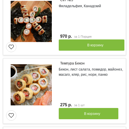
Сет №3
Филадельфия, Канадский
970 р.
за
1 Порция
В корзину
Темпура Бекон
Бекон, лист салата, помидор, майонез,
масаго, кляр, рис, нори, панко
275 р.
за
1 шт
В корзину