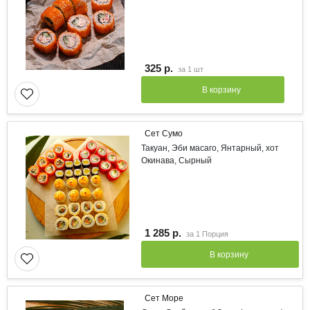
325 р.
за
1 шт
В корзину
Сет Сумо
Такуан, Эби масаго, Янтарный, хот
Окинава, Сырный
1 285 р.
за
1 Порция
В корзину
Сет Море