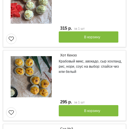
315 р.
за
1 шт
В корзину
Хот Кензо
Крабовый микс, авокадо, сыр хохланд,
рис, нори, соус на выбор: спайси чиз
или белый
295 р.
за
1 шт
В корзину