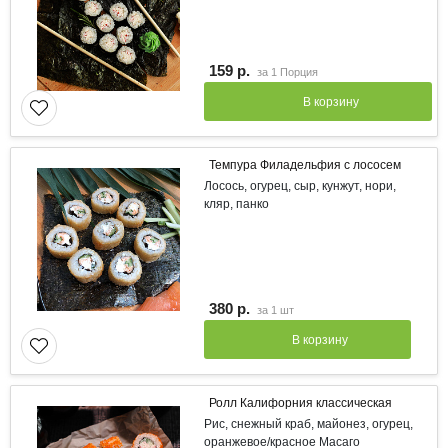
159 р.
за
1 Порция
В корзину
Темпура Филадельфия с лососем
Лосось, огурец, сыр, кунжут, нори,
кляр, панко
380 р.
за
1 шт
В корзину
Ролл Калифорния классическая
Рис, снежный краб, майонез, огурец,
оранжевое/красное Масаго