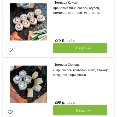
Темпура Криспи
Крабовый микс, лосось, огурец,
помидор, рис, нори, кляр, панко
275 р.
за
1 шт
В корзину
Темпура Окинава
Сыр, лосось, крабовый микс, авокадо,
кляр, рис, нори, панко
299 р.
за
1 шт
В корзину