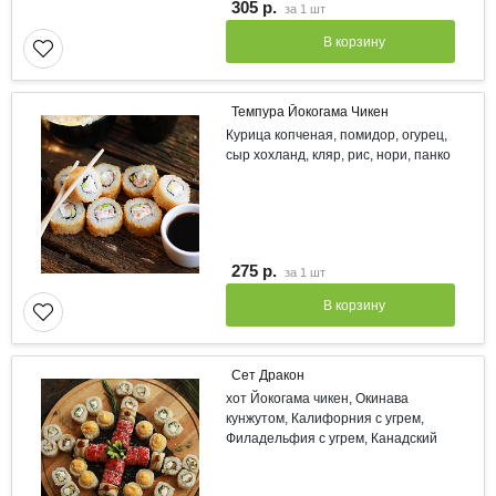
305 р.
за
1 шт
В корзину
Темпура Йокогама Чикен
Курица копченая, помидор, огурец,
сыр хохланд, кляр, рис, нори, панко
275 р.
за
1 шт
В корзину
Сет Дракон
хот Йокогама чикен, Окинава
кунжутом, Калифорния с угрем,
Филадельфия с угрем, Канадский