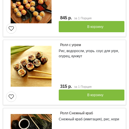
845 р.
за
1 Порция
В корзину
Ролл с угрем
Рис, водоросли, угорь. соус для угря,
огурец, кунжут
315 р.
за
1 Порция
В корзину
Ролл Снежный краб
Снежный краб (имитация), рис, нори