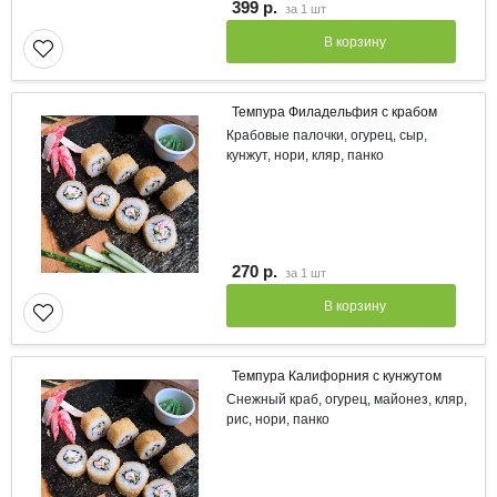
399 р.
за
1 шт
В корзину
Темпура Филадельфия с крабом
Крабовые палочки, огурец, сыр,
кунжут, нори, кляр, панко
270 р.
за
1 шт
В корзину
Темпура Калифорния с кунжутом
Снежный краб, огурец, майонез, кляр,
рис, нори, панко