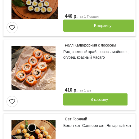
440 р.
за
1 Порция
В корзину
Ролл Калифорния с лососем
Рис, снежный краб, лосось, майонез,
огурец, красный масаго
410 р.
за
1 шт
В корзину
Сет Горячий
Бекон хот, Саппоро хот, Янтарный хот