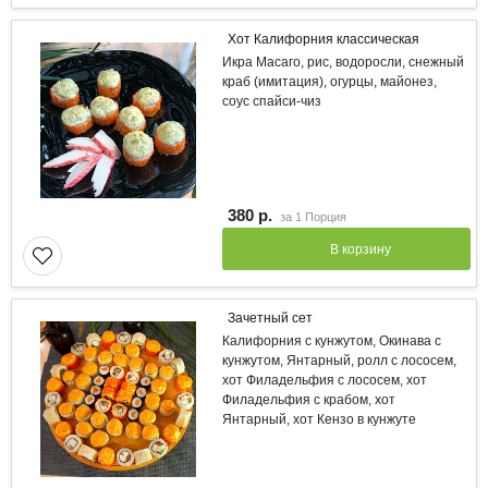
Хот Калифорния классическая
Икра Масаго, рис, водоросли, снежный
краб (имитация), огурцы, майонез,
соус спайси-чиз
380 р.
за
1 Порция
В корзину
Зачетный сет
Калифорния с кунжутом, Окинава с
кунжутом, Янтарный, ролл с лососем,
хот Филадельфия с лососем, хот
Филадельфия с крабом, хот
Янтарный, хот Кензо в кунжуте