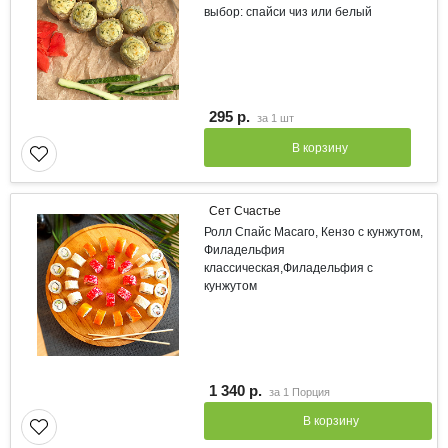
выбор: спайси чиз или белый
295 р.
за
1 шт
В корзину
Сет Счастье
Ролл Спайс Масаго, Кензо с кунжутом,
Филадельфия
классическая,Филадельфия с
кунжутом
1 340 р.
за
1 Порция
В корзину