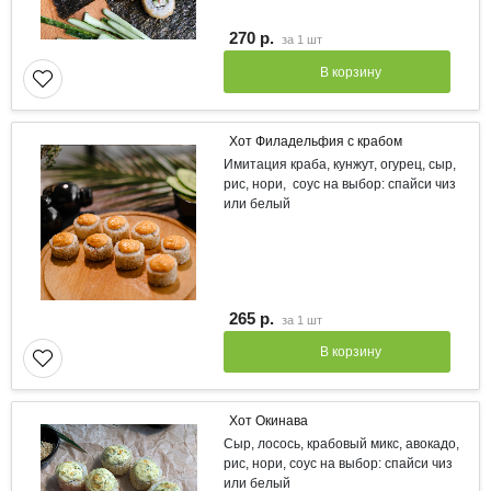
270 р.
за
1 шт
В корзину
Хот Филадельфия с крабом
Имитация краба, кунжут, огурец, сыр,
рис, нори, соус на выбор: спайси чиз
или белый
265 р.
за
1 шт
В корзину
Хот Окинава
Сыр, лосось, крабовый микс, авокадо,
рис, нори, соус на выбор: спайси чиз
или белый