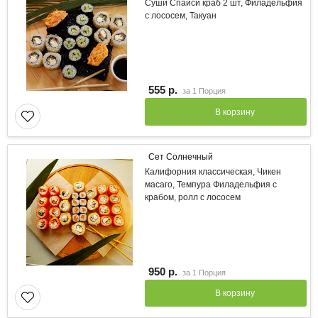
Суши Спайси краб 2 шт, Филадельфия
с лососем, Такуан
555 р.
за
1 Порция
В корзину
Сет Солнечный
Калифорния классическая, Чикен
масаго, Темпура Филадельфия с
крабом, ролл с лососем
950 р.
за
1 Порция
В корзину