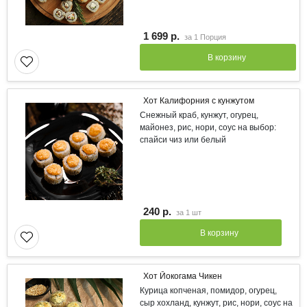
1 699 р.
за
1 Порция
В корзину
Хот Калифорния с кунжутом
Снежный краб, кунжут, огурец,
майонез, рис, нори, соус на выбор:
спайси чиз или белый
240 р.
за
1 шт
В корзину
Хот Йокогама Чикен
Курица копченая, помидор, огурец,
сыр хохланд, кунжут, рис, нори, соус на