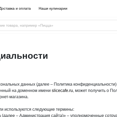
Доставка и оплата
Наши кулинарии
циальности
ональных данных (далее – Политика конфиденциальности) 
женный на доменном имени
slicecafe.ru
, может получить о П
рнет-магазина.
ти используются следующие термины:
а (далее – Администрация сайта)» – уполномоченные сотру