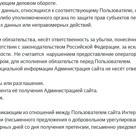
вующем деловом обороте.
х данных, относящихся к соответствующему Пользователю,
 либо уполномоченного органа по защите прав субъектов п
х данных или неправомерных действий.
и обязательства, несёт ответственность за убытки, понес
тствии с законодательством Российской Федерации, за искл
ьности. Не считается нарушением предоставление операто
ром, для исполнения обязательств перед Пользователем.
енциальной информации Администрация сайта не несёт отв
ты или разглашения.
омента её получения Администрацией сайта.
я.
озникающим из отношений между Пользователем сайта Интер
и (письменного предложения о добровольном урегулирован
арных дней со дня получения претензии, письменно уведомл