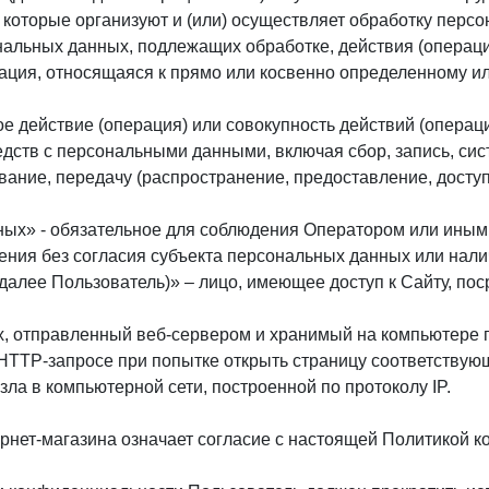
 которые организуют и (или) осуществляет обработку перс
нальных данных, подлежащих обработке, действия (опера
ация, относящаяся к прямо или косвенно определенному и
ое действие (операция) или совокупность действий (опера
едств с персональными данными, включая сбор, запись, сис
вание, передачу (распространение, предоставление, доступ
ных» - обязательное для соблюдения Оператором или ины
ения без согласия субъекта персональных данных или нали
(далее Пользователь)» – лицо, имеющее доступ к Сайту, п
, отправленный веб-сервером и хранимый на компьютере п
HTTP-запросе при попытке открыть страницу соответствующ
зла в компьютерной сети, построенной по протоколу IP.
рнет-магазина означает согласие с настоящей Политикой 