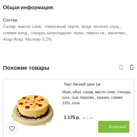
Общая информация:
Состав
Сахар, масло слив., глюкозный сироп, вода, молоко сгущ.,
сливки конд., глазурь шоколадная, мука, лимон св., ванилин.,
Агар-Агар, Молоко 3,2%
Похожие товары
Торт Лесной орех 1кг
Мука, яйцо, сахар, масло слив., глазурь
шок., сыр творожн., орахис, сливки
33%, соль
1 175 р.
за
1 шт
В корзину