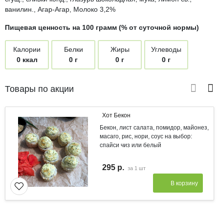
ванилин., Агар-Агар, Молоко 3,2%
Пищевая ценность на 100 грамм (% от суточной нормы)
Калории
Белки
Жиры
Углеводы
0 ккал
0 г
0 г
0 г
Товары по акции
Хот Бекон
Бекон, лист салата, помидор, майонез,
масаго, рис, нори, соус на выбор:
спайси чиз или белый
295 р.
за
1 шт
В корзину