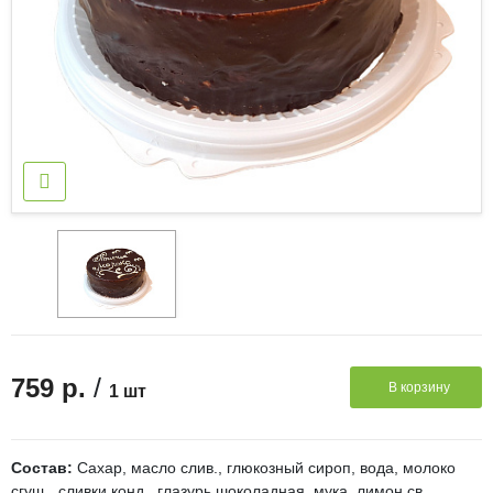
/
759 р.
В корзину
1 шт
Состав:
Сахар, масло слив., глюкозный сироп, вода, молоко
сгущ., сливки конд., глазурь шоколадная, мука, лимон св.,