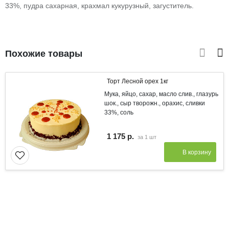
33%, пудра сахарная, крахмал кукурузный, загуститель.
Похожие товары
Торт Лесной орех 1кг
Мука, яйцо, сахар, масло слив., глазурь
шок., сыр творожн., орахис, сливки
33%, соль
1 175 р.
за
1 шт
В корзину