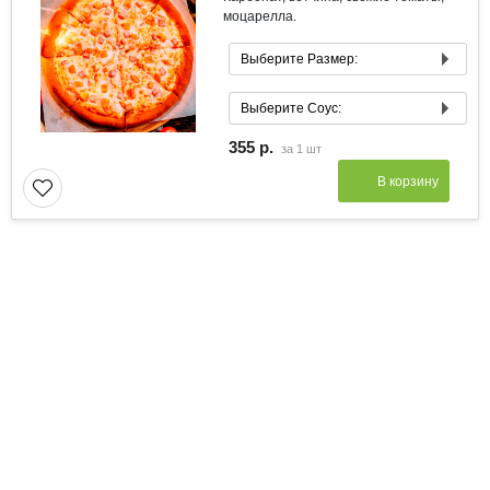
моцарелла.
Выберите Размер:
Маленькая 21 см
Выберите Соус:
Средняя 33 см
Соус Сливочный
355 р.
за
1 шт
Большая 39 см
Соус Томатный
В корзину
Соус Барбекю