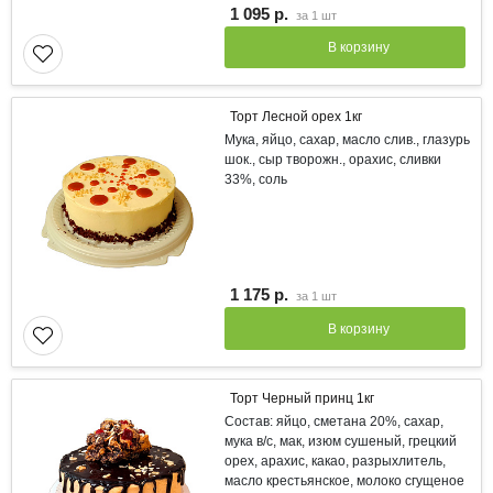
1 095 р.
за
1 шт
В корзину
Торт Лесной орех 1кг
Мука, яйцо, сахар, масло слив., глазурь
шок., сыр творожн., орахис, сливки
33%, соль
1 175 р.
за
1 шт
В корзину
Торт Черный принц 1кг
Состав: яйцо, сметана 20%, сахар,
мука в/с, мак, изюм сушеный, грецкий
орех, арахис, какао, разрыхлитель,
масло крестьянское, молоко сгущеное