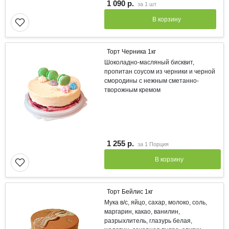
1 090 р.
за
1 шт
В корзину
Торт Черника 1кг
Шоколадно-масляный бисквит,
пропитан соусом из черники и черной
смородины с нежным сметанно-
творожным кремом
1 255 р.
за
1 Порция
В корзину
Торт Бейлис 1кг
Мука в/с, яйцо, сахар, молоко, соль,
маргарин, какао, ванилин,
разрыхлитель, глазурь белая,