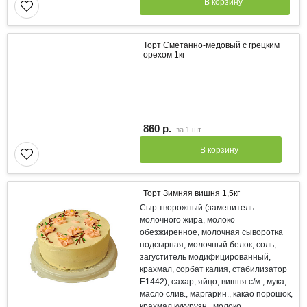
В корзину
Торт Сметанно-медовый с грецким
орехом 1кг
860 р.
за
1 шт
В корзину
Торт Зимняя вишня 1,5кг
Сыр творожный (заменитель
молочного жира, молоко
обезжиренное, молочная сыворотка
подсырная, молочный белок, соль,
загуститель модифицированный,
крахмал, сорбат калия, стабилизатор
Е1442), сахар, яйцо, вишня с/м., мука,
масло слив., маргарин., какао порошок,
крахмал кукурузн., молоко,