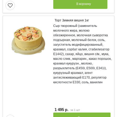
В корзину
Торт Зимняя вишня 1кг
Сыр творожный (заменитель
молочного жира, молоко
обезжиренное, молочная сыворотка
подсырная, молочный белок, соль,
загуститель модифицированный,
крахмал, сорбат калия, стабилизатор
Е1442), сахар, яйцо, вишня с/м., мука,
масло слив., маргарин., какао порошок,
крахмал кукурузн., молоко,
разрыхлитель (Е450i, E500i, E341i),
кукурузный крахмал, агент
антислеживающий Е170, регулятор
кислотности Е330, соль, ванилин
1 495 р.
за
1 шт