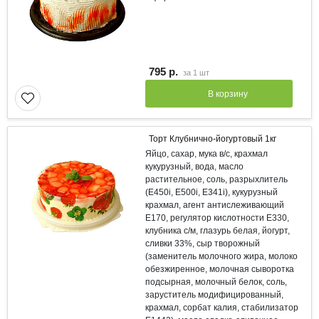
795 р.
за
1 шт
В корзину
Торт Клубнично-йогуртовый 1кг
Яйцо, сахар, мука в/с, крахмал
кукурузный, вода, масло
растительное, соль, разрыхлитель
(Е450i, E500i, E341i), кукурузный
крахмал, агент антислеживающий
Е170, регулятор кислотности Е330,
клубника с/м, глазурь белая, йогурт,
сливки 33%, сыр творожный
(заменитель молочного жира, молоко
обезжиренное, молочная сыворотка
подсырная, молочный белок, соль,
заруститель модифицированный,
крахмал, сорбат калия, стабилизатор