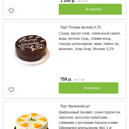
1 200 р.
за
1 шт
В корзину
Торт Птичье молоко 0,75
Сахар, масло слив., глюкозный сироп,
вода, молоко сгущ., сливки конд.,
глазурь шоколадная, мука, лимон св.,
ванилин., Агар-Агар, Молоко 3,2%
759 р.
за
1 шт
В корзину
Торт Валенсия шт
Шифоновый бисквит, сочно пропитан
сиропом, прослоен взбитыми
сливками с кусочками банана и киви.
Оформлен-апельсином. Вес 1 кг