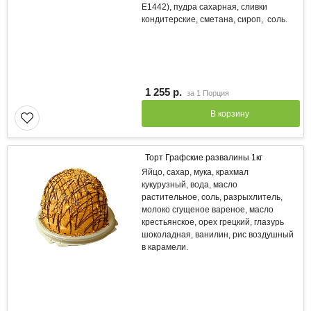
Е1442), пудра сахарная, сливки
кондитерские, сметана, сироп, соль.
1 255 р.
за
1 Порция
В корзину
Торт Графские развалины 1кг
Яйцо, сахар, мука, крахмал
кукурузный, вода, масло
растительное, соль, разрыхлитель,
молоко сгущеное вареное, масло
крестьянское, орех грецкий, глазурь
шоколадная, ванилин, рис воздушный
в карамели.