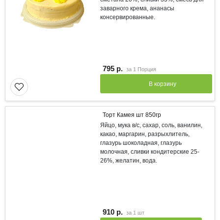
заварного крема, ананасы
консервированные.
795 р.
за
1 Порция
В корзину
Торт Камея шт 850гр
Яйцо, мука в/с, сахар, соль, ванилин,
какао, маргарин, разрыхлитель,
глазурь шоколадная, глазурь
молочная, сливки кондитерские 25-
26%, желатин, вода.
910 р.
за
1 шт