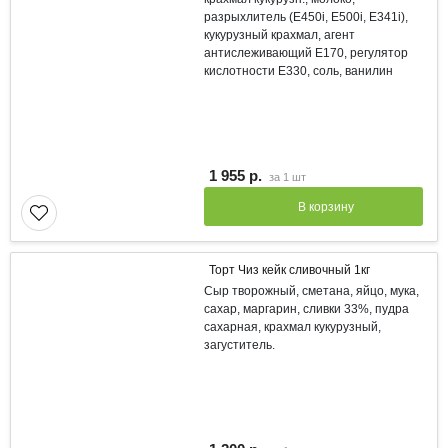
разрыхлитель (Е450i, E500i, E341i),
кукурузный крахмал, агент
антислеживающий Е170, регулятор
кислотности Е330, соль, ванилин
1 955 р.
за
1 шт
В корзину
Торт Чиз кейк сливочный 1кг
Сыр творожный, сметана, яйцо, мука,
сахар, маргарин, сливки 33%, пудра
сахарная, крахмал кукурузный,
загуститель.