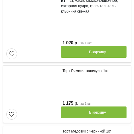
Е1442), масло сладко-сливочное,
сахарная пудра, краситель гель,
клубника свежая.
1 020 р.
за
1 шт
В корзину
Торт Римские каникулы 1кг
1 175 р.
за
1 шт
В корзину
Торт Медовик с черникой 1кг