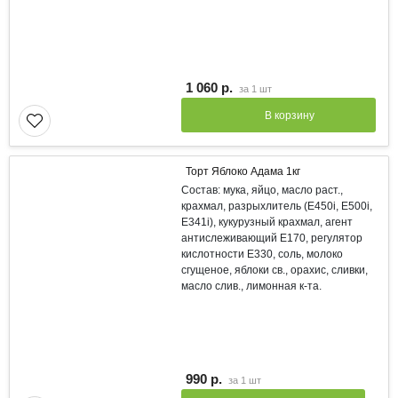
1 060 р.
за
1 шт
В корзину
Торт Яблоко Адама 1кг
Состав: мука, яйцо, масло раст.,
крахмал, разрыхлитель (Е450i, E500i,
E341i), кукурузный крахмал, агент
антислеживающий Е170, регулятор
кислотности Е330, соль, молоко
сгущеное, яблоки св., орахис, сливки,
масло слив., лимонная к-та.
990 р.
за
1 шт