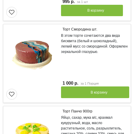
995 р.
за
1 шт
В корзину
Торт Смородина шт.
В этом торте сочетаются два вида
бисквита (белый и шоколадный),
легкий мусс со смородиной. Оформлен
зеркальной глазурью.
1 000 р.
за
1 Порция
В корзину
Торт Панчо 900гр
Яйцо, сахар, мука в/с, крахмал
кукурузный, вода, масло
растительное, соль, разрыхлитель,
сметана 20%, сливки 33%, смесь для