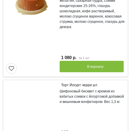
желатин, сахарная пудра, сливки
кондитерские 25-26%, глазурь
шоколадная, кофе растворимый,
молоко сгущеное вареное, кокосовая
стружка, молоко сгущеное, глазурь для
декора
1 080 р.
за
1 шт
В корзину
Торт Йогурт черри шт.
Шифоновый бисквит с кремом из
взбитых сливок с йогуртовой добавкой
и вишневым конфитюром. Вес 1,3 кг.