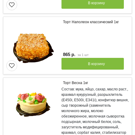
В корзину
Торт Наполеон классический 1кг
865 р.
за
1 шт
В корзину
Торт Весна 1кг
Состав: мука, яйцо, сахар, масло раст.,
крахмал кукурузный, разрыхлитель
(Е450i, E500i, E341i), конфитюр вишня,
сыр творожный (заменитель
молочного жира, молоко
обезжиренное, молочная сыворотка
подсырная, молочный белок, соль,
загуститель модифицированный,
крахмал, сорбат калия, стабилизатор