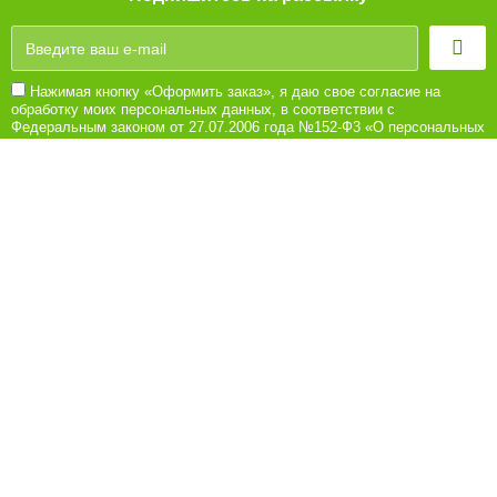
Нажимая кнопку «Оформить заказ», я даю свое согласие на
обработку моих персональных данных, в соответствии с
Федеральным законом от 27.07.2006 года №152-Ф3 «О персональных
данных», на условиях и для целей, определенных в Согласии на
обработку персональных данных
8 (8442) 780-180
Ежедневно с 10:00 до 21:00
Обратная связь
Покупателям
Акции