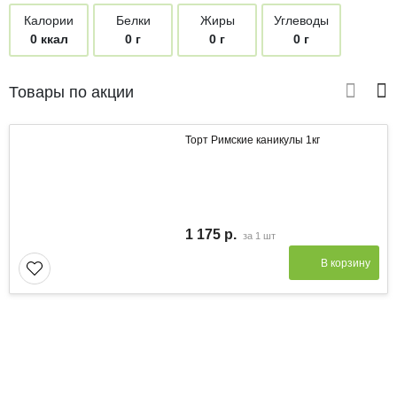
Калории
Белки
Жиры
Углеводы
0 ккал
0 г
0 г
0 г
Товары по акции
Торт Римские каникулы 1кг
1 175 р.
за
1 шт
В корзину