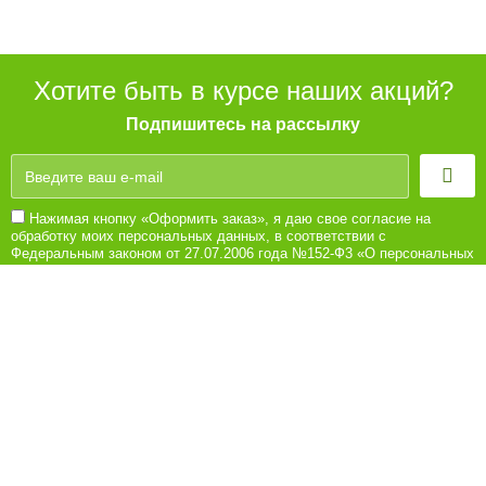
Хотите быть в курсе наших акций?
Подпишитесь на рассылку
Нажимая кнопку «Оформить заказ», я даю свое согласие на
обработку моих персональных данных, в соответствии с
Федеральным законом от 27.07.2006 года №152-Ф3 «О персональных
данных», на условиях и для целей, определенных в Согласии на
обработку персональных данных
8 (8442) 780-180
Ежедневно с 10:00 до 21:00