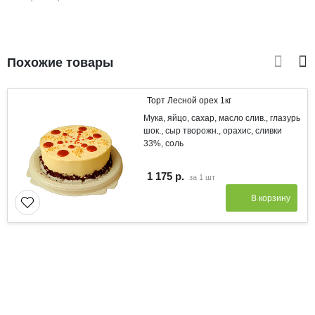
Похожие товары
Торт Лесной орех 1кг
Мука, яйцо, сахар, масло слив., глазурь
шок., сыр творожн., орахис, сливки
33%, соль
1 175 р.
за
1 шт
В корзину