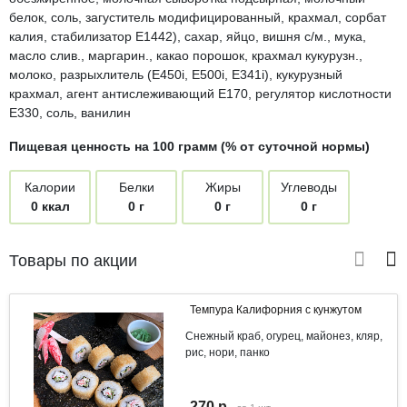
белок, соль, загуститель модифицированный, крахмал, сорбат
калия, стабилизатор Е1442), сахар, яйцо, вишня с/м., мука,
масло слив., маргарин., какао порошок, крахмал кукурузн.,
молоко, разрыхлитель (Е450i, E500i, E341i), кукурузный
крахмал, агент антислеживающий Е170, регулятор кислотности
Е330, соль, ванилин
Пищевая ценность на 100 грамм (% от суточной нормы)
Калории
Белки
Жиры
Углеводы
0 ккал
0 г
0 г
0 г
Товары по акции
Темпура Калифорния с кунжутом
Снежный краб, огурец, майонез, кляр,
рис, нори, панко
270 р.