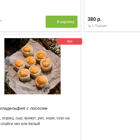
.
380 р.
В корзину
за
1 Порция
Хит
иладельфия с лососем
 огурец, сыр, кунжут, рис, нори, соус на
 спайси чиз или белый