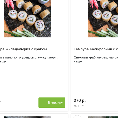
ра Филадельфия с крабом
Темпура Калифорния с к
ые палочки, огурец, сыр, кунжут, нори,
Снежный краб, огурец, майоне
панко
панко
.
270 р.
В корзину
за
1 шт