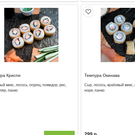
ра Криспи
Темпура Окинава
ый микс, лосось, огурец, помидор, рис,
Сыр, лосось, крабовый микс, 
кляр, панко
нори, панко
.
299 р.