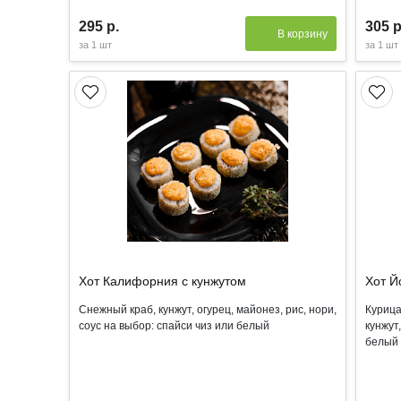
295 р.
305 р
В корзину
за
1 шт
за
1 шт
Хот Калифорния с кунжутом
Хот Й
Снежный краб, кунжут, огурец, майонез, рис, нори,
Курица
соус на выбор: спайси чиз или белый
кунжут
белый