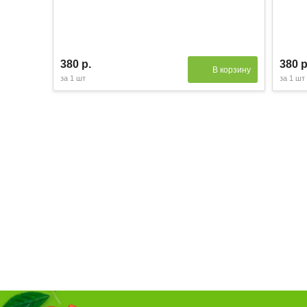
380 р.
380 р
В корзину
за
1 шт
за
1 шт