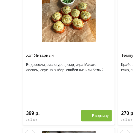
Хот Янтарный
Темпу
Водоросли, рис, огурец, сыр, икра Масаго,
Крабов
лосось, соус на выбор: спайси чиз или белый
кляр, 
399 р.
270 р
В корзину
за
1 шт
за
1 шт