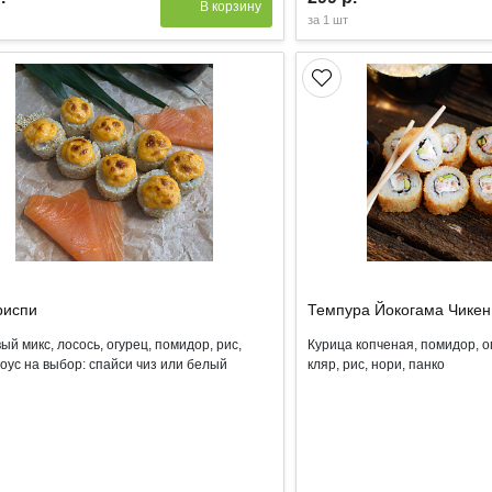
В корзину
за
1 шт
риспи
Темпура Йокогама Чикен
ый микс, лосось, огурец, помидор, рис,
Курица копченая, помидор, о
соус на выбор: спайси чиз или белый
кляр, рис, нори, панко