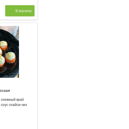
В корзину
еская
, снежный краб
 соус спайси-чиз