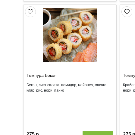
Темпура Бекон
Темпу
Бекон, лист салата, помидор, майонез, масаго,
Крабов
кляр, рис, нори, панко
нори, 
275 р.
275 р