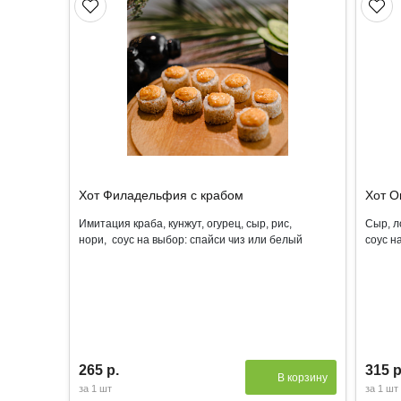
Хот Филадельфия с крабом
Хот О
Имитация краба, кунжут, огурец, сыр, рис,
Сыр, л
нори, соус на выбор: спайси чиз или белый
соус н
265 р.
315 р
В корзину
за
1 шт
за
1 шт