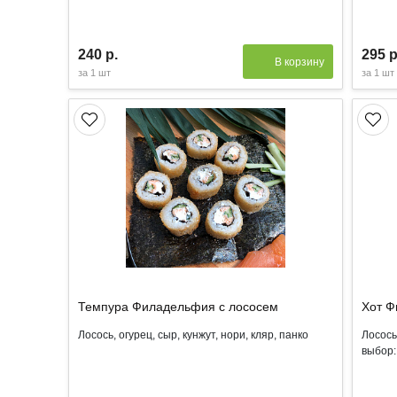
240 р.
295 р
В корзину
за
1 шт
за
1 шт
Темпура Филадельфия с лососем
Хот Ф
Лосось, огурец, сыр, кунжут, нори, кляр, панко
Лосось,
выбор: