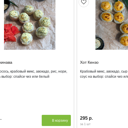
кинава
Хот Кензо
осось, крабовый микс, авокадо, рис, нори,
Крабовый микс, авокадо, сыр 
а выбор: спайси чиз или белый
соус на выбор: спайси чиз и
.
295 р.
В корзину
за
1 шт