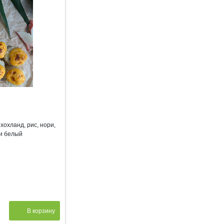
хохланд, рис, нори,
ли белый
В корзину