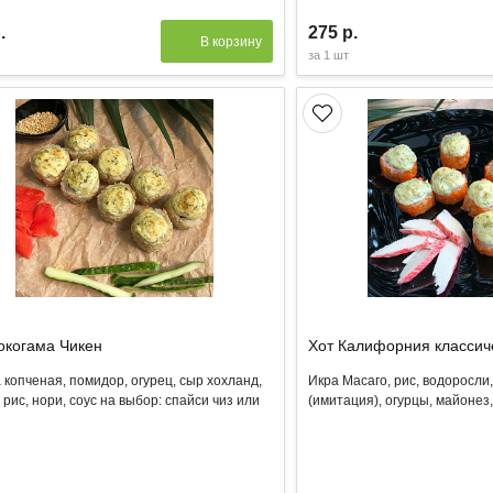
.
275 р.
В корзину
за
1 шт
окогама Чикен
Хот Калифорния классич
 копченая, помидор, огурец, сыр хохланд,
Икра Масаго, рис, водоросли
, рис, нори, соус на выбор: спайси чиз или
(имитация), огурцы, майонез,