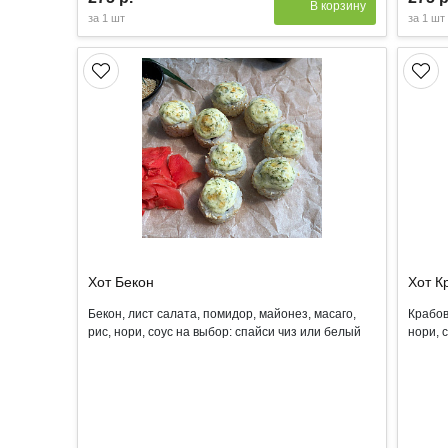
В корзину
за
1 шт
за
1 шт
Хот Бекон
Хот К
Бекон, лист салата, помидор, майонез, масаго,
Крабов
рис, нори, соус на выбор: спайси чиз или белый
нори, 