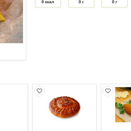
0 ккал
0 г
0 г