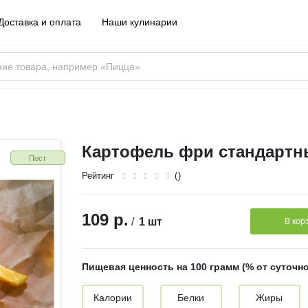
Доставка и оплата
Наши кулинарии
й
Картофель фри стандартн
Пост
Рейтинг
()
109 р.
/
1 шт
В кор
Пищевая ценность на 100 грамм (% от суточн
Калории
Белки
Жиры