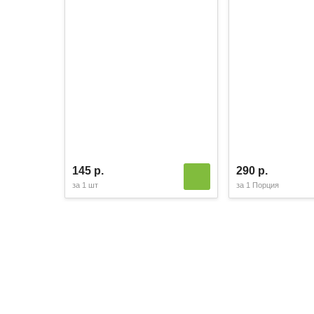
145 р.
290 р.
за
1 шт
за
1 Порция