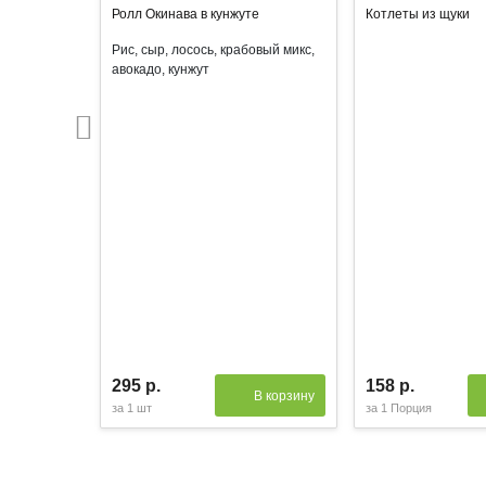
Ролл Окинава в кунжуте
Котлеты из щуки
Рис, сыр, лосось, крабовый микс,
авокадо, кунжут
295 р.
158 р.
В корзину
за
1 шт
за
1 Порция