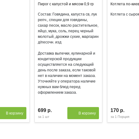
Пирог с капустой и мясом 0,9 гр
Котлета по-киев
Состав: Говядина, капуста св, лук
Котлета с сыро
репч., специи для говядины,
сахар песок, масло растительное,
яйцо, мука, соль, перец черный
молотый, дрожжи сухие, маргарин
д/песочн. изд
Доставка выпечки, кулинарной и
кондитерской продукции
осуществляется на следующий
день после заказа, если таковой
нет в наличии на момент заказа.
Уточняйте у оператора наличие
нужных вам блюд перед
оформлением заказа.
699 р.
170 р.
В корзину
В корзину
за
1 шт
за
1 Порция