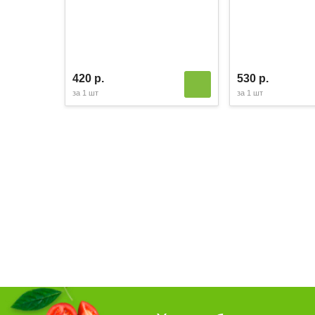
420 р.
530 р.
за
1 шт
за
1 шт