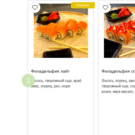
Новинка
Филадельфия лайт
Филадельфия с
Лосось, творожный сыр, краб
Лосось, огурец, аво
микс, огурец, рис, нори
творожный сыр, соу
унаги, икра масаго,