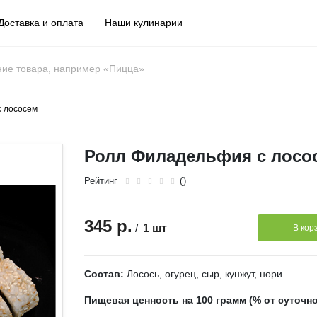
Доставка и оплата
Наши кулинарии
с лососем
Ролл Филадельфия с лосо
Рейтинг
()
345 р.
/
1 шт
В кор
Состав:
Лосось, огурец, сыр, кунжут, нори
Пищевая ценность на 100 грамм (% от суточн