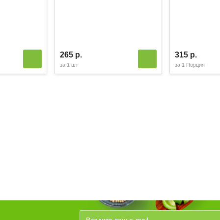
265 р.
315 р.
за
1 шт
за
1 Порция