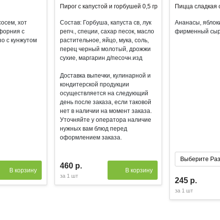
Пирог с капустой и горбушей 0,5 гр
Пицца сладкая 
осем, хот
Состав: Горбуша, капуста св, лук
Ананасы, яблок
форния с
репч., специи, сахар песок, масло
фирменный сыр
зо с кунжутом
растительное, яйцо, мука, соль,
перец черный молотый, дрожжи
сухие, маргарин д/песочн.изд
Доставка выпечки, кулинарной и
кондитерской продукции
осуществляется на следующий
день после заказа, если таковой
нет в наличии на момент заказа.
Уточняйте у оператора наличие
нужных вам блюд перед
оформлением заказа.
Выберите Раз
460 р.
В корзину
В корзину
Маленькая 21
за
1 шт
245 р.
Средняя 33 с
за
1 шт
Большая 39 с