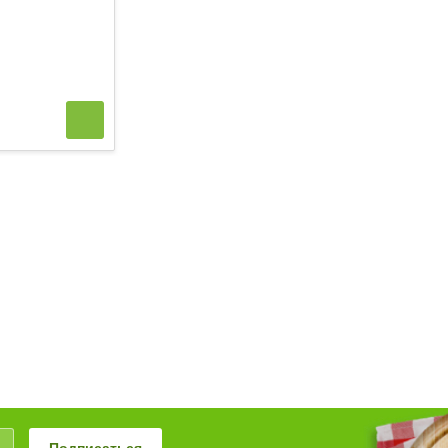
159 р.
220 р.
за
1 Порция
за
1 шт
Подписаться