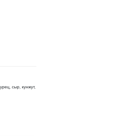
урец, сыр, кунжут,