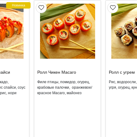
Новинка
пайси
Ролл Чикен Масаго
Ролл с угрем
кадо,
Филе птицы, помидор, огурец,
Рис, водоросли, 
с спайси, соус
крабовые палочки, оранжевое/
угря, огурец, ку
 рис, нори
красное Масаго, майонез