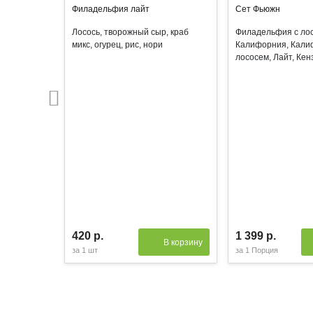
Филадельфия лайт
Сет Фьюжн
Лосось, творожный сыр, краб
Филадельфия с лос
микс, огурец, рис, нори
Калифорния, Кали
лососем, Лайт, Кен
420 р.
1 399 р.
В корзину
за
1 шт
за
1 Порция