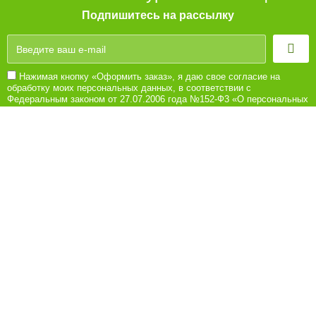
Подпишитесь на рассылку
Нажимая кнопку «Оформить заказ», я даю свое согласие на
обработку моих персональных данных, в соответствии с
Федеральным законом от 27.07.2006 года №152-Ф3 «О персональных
данных», на условиях и для целей, определенных в Согласии на
обработку персональных данных
8 (8442) 780-180
Ежедневно с 10:00 до 21:00
Обратная связь
Покупателям