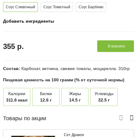
Соус Сливочный
Соус Томатный
Соус Барбекю
Добавить ингредиенты
355 р.
В корзину
Состав:
Карбонат, ветчина, свежие томаты, моцарелла. 310гр
Пищевая ценность на 100 грамм (% от суточной нормы)
Калории
Белки
Жиры
Углеводы
311.6 ккал
12.6 г
14.5 г
32.5 г
Товары по акции
Сет Дракон