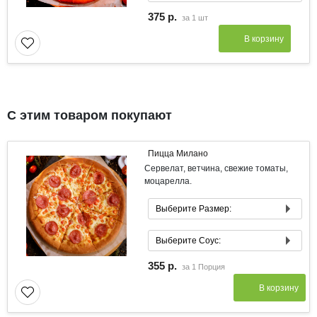
Соус Сливочный
375 р.
за
1 шт
Большая 39 см
Соус Томатный
В корзину
Соус Барбекю
Соус Острый
C этим товаром покупают
Пицца Милано
Сервелат, ветчина, свежие томаты,
моцарелла.
Выберите Размер:
Маленькая 21 см
Выберите Соус:
Средняя 33 см
Соус Сливочный
355 р.
за
1 Порция
Большая 39 см
Соус Томатный
В корзину
Соус Барбекю