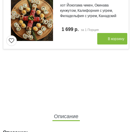
хот Йокогама чикен, Окинава
кунжутом, Калифорния с угрем,
Филадельфия с угрем, Канадский
1 699 р.
за
1 Порция
В корзину
Описание