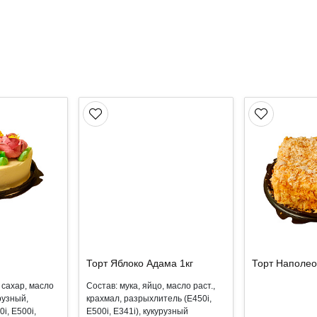
Торт Яблоко Адама 1кг
Торт Наполео
 сахар, масло
Состав: мука, яйцо, масло раст.,
рузный,
крахмал, разрыхлитель (Е450i,
i, E500i,
E500i, E341i), кукурузный