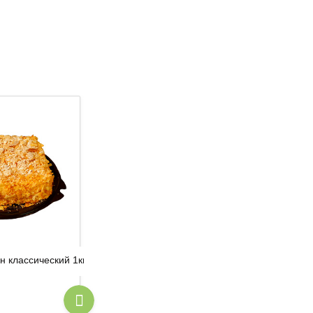
н классический 1кг
Торт Клубнично-йогуртовый 1кг
Торт Смета
Яйцо, сахар, мука в/с, крахмал
кукурузный, вода, масло
растительное, соль, разрыхлитель