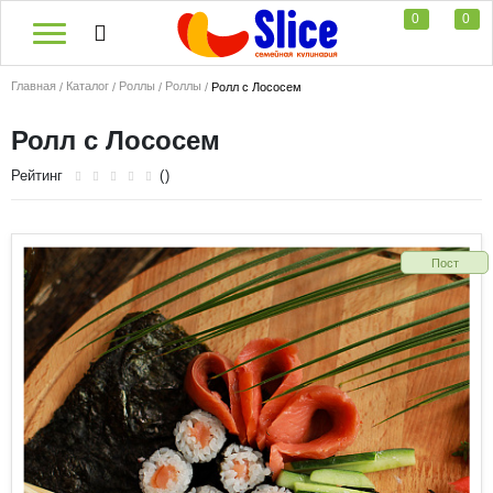
0
0
Главная
Каталог
Роллы
Роллы
Ролл с Лососем
Ролл с Лососем
Рейтинг
()
Пост