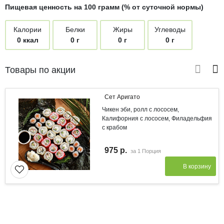
Пищевая ценность на 100 грамм (% от суточной нормы)
Калории
Белки
Жиры
Углеводы
0 ккал
0 г
0 г
0 г
Товары по акции
Сет Аригато
Чикен эби, ролл с лососем,
Калифорния с лососем, Филадельфия
с крабом
975 р.
за
1 Порция
В корзину