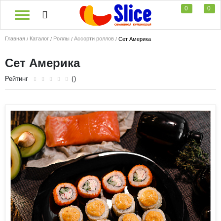
0
0
Главная
Каталог
Роллы
Ассорти роллов
Сет Америка
Сет Америка
Рейтинг
()