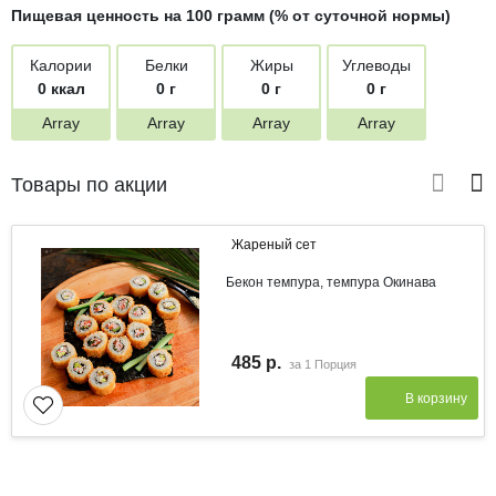
Пищевая ценность на 100 грамм (% от суточной нормы)
Калории
Белки
Жиры
Углеводы
0 ккал
0 г
0 г
0 г
Array
Array
Array
Array
Товары по акции
Жареный сет
Бекон темпура, темпура Окинава
485 р.
за
1 Порция
В корзину