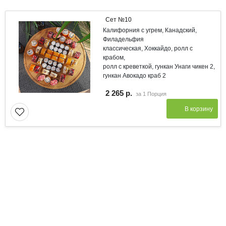
Сет №10
Калифорния с угрем, Канадский,
Филадельфия
классическая, Хоккайдо, ролл с
крабом,
ролл с креветкой, гункан Унаги чикен 2,
гункан Авокадо краб 2
2 265 р.
за
1 Порция
В корзину