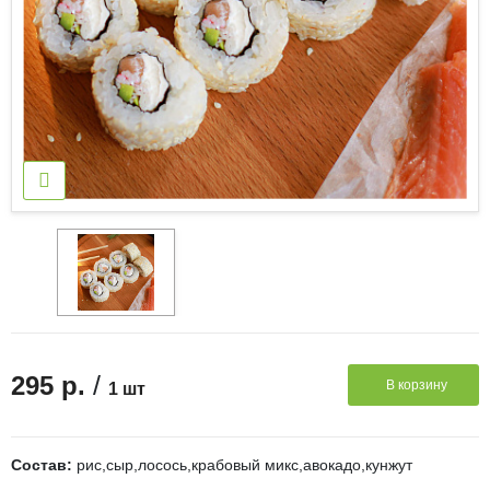
/
295 р.
В корзину
1 шт
Состав:
рис,сыр,лосось,крабовый микс,авокадо,кунжут