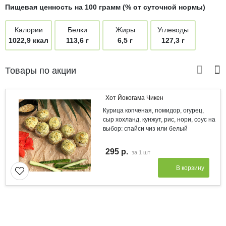
Пищевая ценность на 100 грамм (% от суточной нормы)
Калории
Белки
Жиры
Углеводы
1022,9 ккал
113,6 г
6,5 г
127,3 г
Товары по акции
Хот Йокогама Чикен
Курица копченая, помидор, огурец,
сыр хохланд, кунжут, рис, нори, соус на
выбор: спайси чиз или белый
295 р.
за
1 шт
В корзину