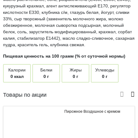
кукурузный крахмал, агент антислеживающий Е170, регулятор
кислотности Е330, клубника с/м, глазурь белая, йогурт, сливки
33%, сыр творожный (заменитель молочного жира, молоко
обезжиренное, молочная сыворотка подсырная, молочный
белок, соль, заруститель модифицированный, крахмал, сорбат
калия, стабилизатор Е1442), масло сладко-сливочное, сахарная
пудра, краситель гель, клубника свежая.
Пищевая ценность на 100 грамм (% от суточной нормы)
Калории
Белки
Жиры
Углеводы
0 ккал
0 г
0 г
0 г
Товары по акции
Пирожное Воздушное с кремом