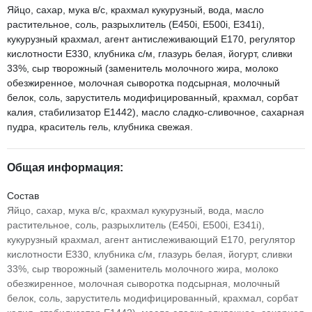
Яйцо, сахар, мука в/с, крахмал кукурузный, вода, масло
растительное, соль, разрыхлитель (Е450i, E500i, E341i),
кукурузный крахмал, агент антислеживающий Е170, регулятор
кислотности Е330, клубника с/м, глазурь белая, йогурт, сливки
33%, сыр творожный (заменитель молочного жира, молоко
обезжиренное, молочная сыворотка подсырная, молочный
белок, соль, заруститель модифицированный, крахмал, сорбат
калия, стабилизатор Е1442), масло сладко-сливочное, сахарная
пудра, краситель гель, клубника свежая.
Общая информация:
Состав
Яйцо, сахар, мука в/с, крахмал кукурузный, вода, масло
растительное, соль, разрыхлитель (Е450i, E500i, E341i),
кукурузный крахмал, агент антислеживающий Е170, регулятор
кислотности Е330, клубника с/м, глазурь белая, йогурт, сливки
33%, сыр творожный (заменитель молочного жира, молоко
обезжиренное, молочная сыворотка подсырная, молочный
белок, соль, заруститель модифицированный, крахмал, сорбат