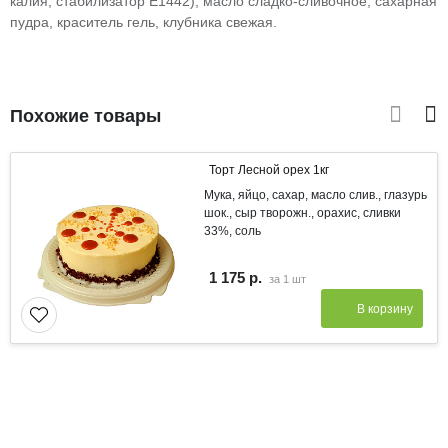
калия, стабилизатор Е1442), масло сладко-сливочное, сахарная
пудра, краситель гель, клубника свежая.
Похожие товары
Торт Лесной орех 1кг
Мука, яйцо, сахар, масло слив., глазурь
шок., сыр творожн., орахис, сливки
33%, соль
1 175 р.
за
1 шт
В корзину