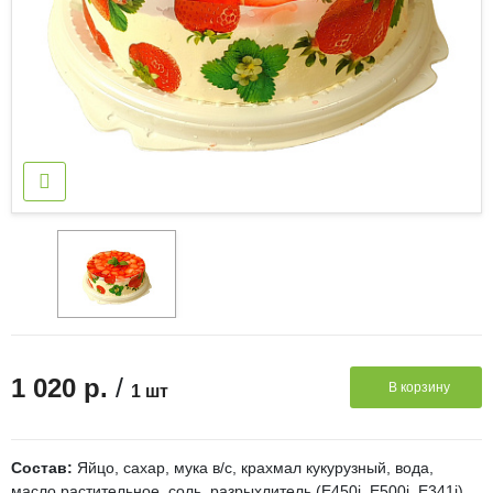
/
1 020 р.
В корзину
1 шт
Состав:
Яйцо, сахар, мука в/с, крахмал кукурузный, вода,
масло растительное, соль, разрыхлитель (Е450i, E500i, E341i),