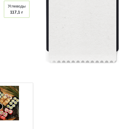
Углеводы
117,1 г