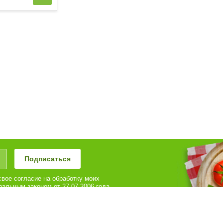
за
1 Порция
за
1 шт
Подписаться
вое согласие на обработку моих
альным законом от 27.07.2006 года
иях и для целей, определенных в