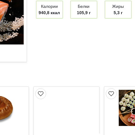
Калории
Белки
Жиры
940,8 ккал
105,9 г
5,3 г