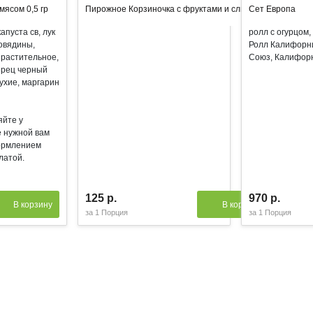
мясом 0,5 гр
Пирожное Корзиночка с фруктами и сливками
Сет Европа
апуста св, лук
ролл с огурцом,
говядины,
Ролл Калифорни
 растительное,
Союз, Калифорн
перец черный
ухие, маргарин
яйте у
 нужной вам
ормлением
латой.
125 р.
970 р.
В корзину
В корзину
за
1 Порция
за
1 Порция