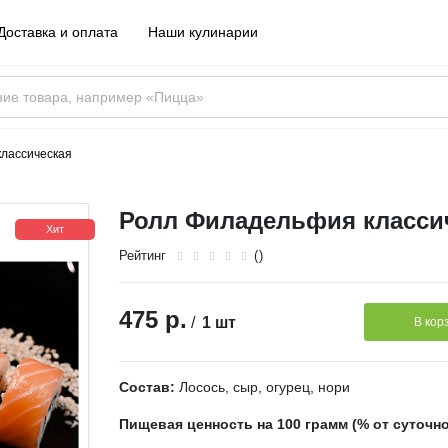
Доставка и оплата
Наши кулинарии
лассическая
Ролл Филадельфия класси
Хит
Рейтинг
()
475 р.
/
1 шт
В кор
Состав:
Лосось, сыр, огурец, нори
Пищевая ценность на 100 грамм (% от суточн