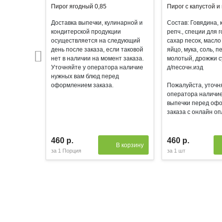
Пирог ягодный 0,85
Пирог с капустой и 
Доставка выпечки, кулинарной и
Состав: Говядина, к
кондитерской продукции
репч., специи для 
осуществляется на следующий
сахар песок, масло
день после заказа, если таковой
яйцо, мука, соль, 
нет в наличии на момент заказа.
молотый, дрожжи с
Уточняйте у оператора наличие
д/песочн.изд
нужных вам блюд перед
оформлением заказа.
Пожалуйста, уточн
оператора наличие
выпечки перед оф
заказа с онлайн оп
460 р.
460 р.
В корзину
за
1 Порция
за
1 шт