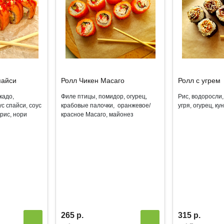
пайси
Ролл Чикен Масаго
Ролл с угрем
кадо,
Филе птицы, помидор, огурец,
Рис, водоросли, 
с спайси, соус
крабовые палочки, оранжевое/
угря, огурец, ку
 рис, нори
красное Масаго, майонез
265 р.
315 р.