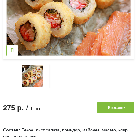
/
275 р.
В корзину
1 шт
Состав:
Бекон, лист салата, помидор, майонез, масаго, кляр,
рис, нори, панко