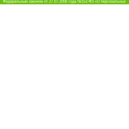
Федеральным законом от 27.07.2006 года №152-Ф3 «О персональных
данных», на условиях и для целей, определенных в Согласии на
обработку персональных данных
8 (8442) 780-180
Ежедневно с 10:00 до 21:00
Обратная связь
Покупателям
Акции
Рецепты
Как заказать
Информация