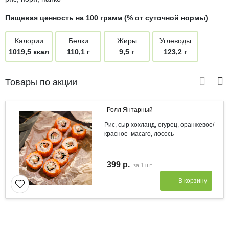
Пищевая ценность на 100 грамм (% от суточной нормы)
Калории
Белки
Жиры
Углеводы
1019,5 ккал
110,1 г
9,5 г
123,2 г
Товары по акции
Ролл Янтарный
Рис, сыр хохланд, огурец, оранжевое/
красное масаго, лосось
399 р.
за
1 шт
В корзину