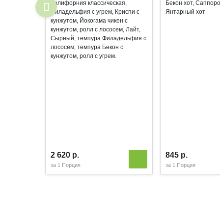
Калифорния классическая,
Бекон хот, Саппоро
Филадельфия с угрем, Криспи с
Янтарный хот
кунжутом, Йокогама чикен с
кунжутом, ролл с лососем, Лайт,
Сырный, темпура Филадельфия с
лососем, темпура Бекон с
кунжутом, ролл с угрем.
2 620 р.
845 р.
за
1 Порция
за
1 Порция