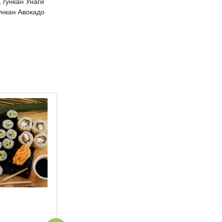
, гункан Унаги
гункан Авокадо
Сет Хон-сю
Сет Амери