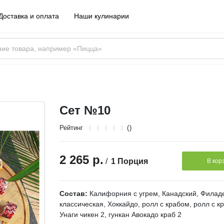
Доставка и оплата
Наши кулинарии
Сет №10
Рейтинг
()
2 265 р.
/
1 Порция
В кор
Состав:
Калифорния с угрем, Канадский, Фила
классическая, Хоккайдо, ролл с крабом, ролл с кр
Унаги чикен 2, гункан Авокадо краб 2