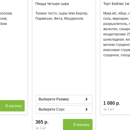
Пицца Четыре сыра
Торт Бейлис 1кг
лососем,
Тонкое тесто, сыры блю Бергер,
Мука в/с, яйцо, 
сем,
Пармезан, Фета, Моцарелла
соль, маргарин,
абом
разрыхлитель, г
желатин, сахарн
кондитерские 2
шоколадная, ко
молоко сгущено
кокосовая струж
сгущеное, глазу
Выберите Размер:
1 080 р.
В корзину
Маленькая 21 см
Выберите Соус:
за
1 шт
Средняя 31 см
Соус Сливочный
365 р.
В корзину
Соус Томатный
за
1 шт