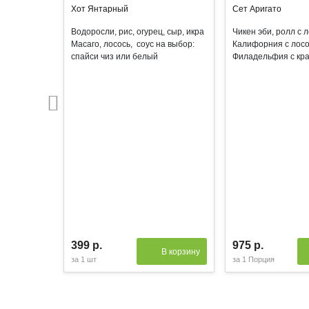
Хот Янтарный
Сет Аригато
Водоросли, рис, огурец, сыр, икра
Чикен эби, ролл с 
Масаго, лосось, соус на выбор:
Калифорния с лосо
спайси чиз или белый
Филадельфия с кр
399 р.
975 р.
В корзину
за
1 шт
за
1 Порция