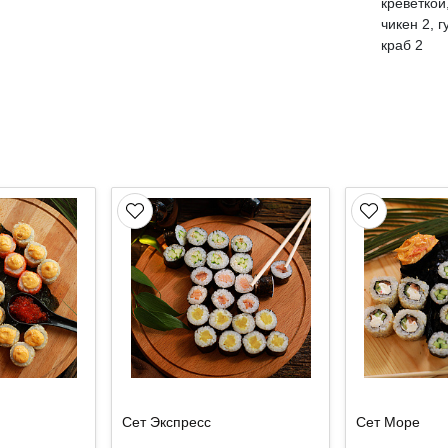
креветкой
чикен 2, 
краб 2
Сет Экспресс
Сет Море