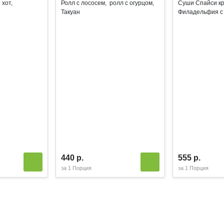
 хот,
Ролл с лососем, ролл с огурцом,
Суши Спайси кр
Такуан
Филадельфия с 
440 р.
555 р.
за
1 Порция
за
1 Порция