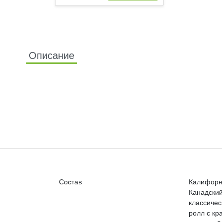
Описание
Состав
Калифорни
Канадски
классичес
ролл с кр