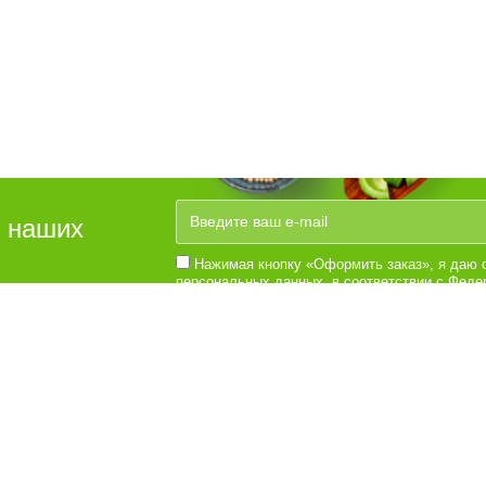
е наших
Нажимая кнопку «Оформить заказ», я даю с
персональных данных, в соответствии с Федер
№152-Ф3 «О персональных данных», на услов
Согласии на обработку персональных данных
ателям
Информация
Вы 
люб
Доставка и оплата
8 (
Вакансии
При