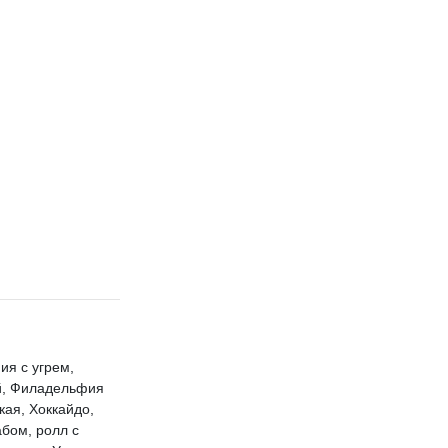
я с угрем,
й, Филадельфия
кая, Хоккайдо,
абом, ролл с