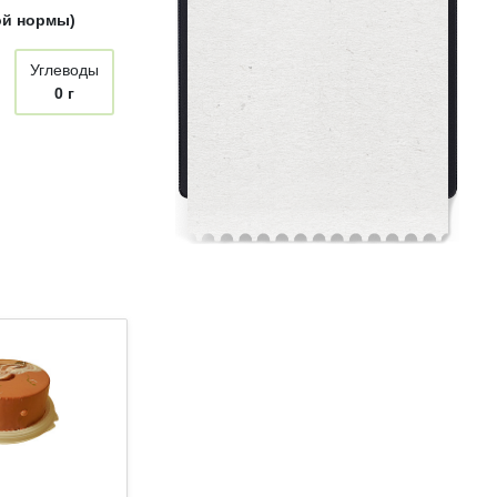
ой нормы)
Углеводы
0 г