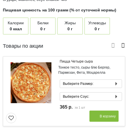
Пищевая ценность на 100 грамм (% от суточной нормы)
Калории
Белки
Жиры
Углеводы
0 ккал
0 г
0 г
0 г
Товары по акции
Пицца Четыре сыра
Тонкое тесто, сыры блю Бергер,
Пармезан, Фета, Моцарелла
Выберите Размер:
Маленькая 21 см
Выберите Соус:
Средняя 33 см
Соус Сливочный
365 р.
за
1 шт
Соус Томатный
В корзину