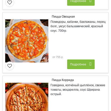
Подробнее
Пицца Овощная
Помидоры, кабачки, баклажаны, перец
болг., уксус бальзамический, красный
соус. 700гр.
от 755 р.
Подробнее
Пицца Коррида
Говядина, копчёный цыплёнок, свежие
томаты, моцарелла, соус Шрирача
острый.